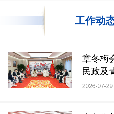
工作动
章冬梅
民政及
美娟一
2026-07-29