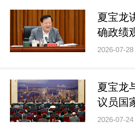
育专题党
夏宝龙
确政绩
课
2026-07-28
夏宝龙
议员国
学员座
2026-07-24