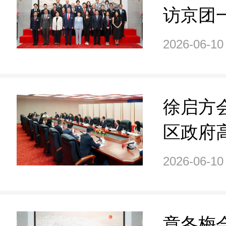
访京团
2026-06-10
徐启方
区政府
专设国
2026-06-10
学员
章冬梅